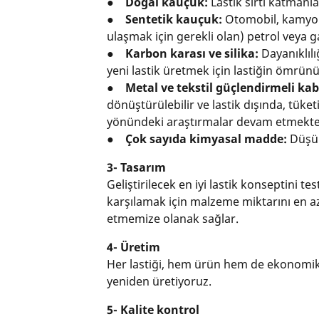
● Doğal kauçuk:
Lastik sırtı katmanla
● Sentetik kauçuk:
Otomobil, kamyone
ulaşmak için gerekli olan) petrol veya 
● Karbon karası ve silika:
Dayanıklılı
yeni lastik üretmek için lastiğin ömrünü
● Metal ve tekstil güçlendirmeli kab
dönüştürülebilir ve lastik dışında, tüke
yönündeki araştırmalar devam etmekte
● Çok sayıda kimyasal madde:
Düşük
3- Tasarım
Geliştirilecek en iyi lastik konseptini 
karşılamak için malzeme miktarını en a
etmemize olanak sağlar.
4- Üretim
Her lastiği, hem ürün hem de ekonomik
yeniden üretiyoruz.
5- Kalite kontrol