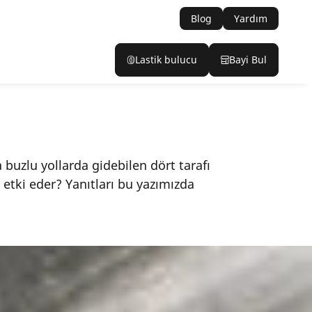
Blog
Yardım
Lastik bulucu
Bayi Bul
ya buzlu yollarda gidebilen dört tarafı
 etki eder? Yanıtları bu yazımızda