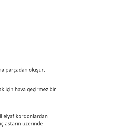
ana parçadan oluşur.
k için hava geçirmez bir
il elyaf kordonlardan
iç astarın üzerinde