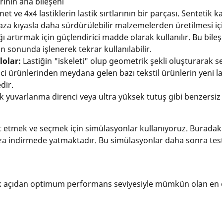
rının ana bileşeni
t ve 4x4 lastiklerin lastik sırtlarının bir parçası. Sentet
gaza kıyasla daha sürdürülebilir malzemelerden üretilmesi i
ğı artırmak için güçlendirici madde olarak kullanılır. Bu bile
n sonunda işlenerek tekrar kullanılabilir.
lolar:
Lastiğin "iskeleti" olup geometrik şekli oluşturarak se
tici ürünlerinden meydana gelen bazı tekstil ürünlerin yeni l
dir.
 yuvarlanma direnci veya ultra yüksek tutuş gibi benzersiz ö
test etmek ve seçmek için simülasyonlar kullanıyoruz. Buradak
za indirmede yatmaktadır. Bu simülasyonlar daha sonra test
 açıdan optimum performans seviyesiyle mümkün olan en o