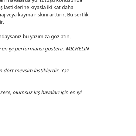
a karlı havalarda yol tutuşu konusunda
ş lastiklerine kıyasla iki kat daha
aj veya kayma riskini arttırır. Bu sertlik
ir.
undaysanız bu yazımıza göz atın.
e en iyi performansı gösterir. MICHELIN
n dört mevsim lastiklerdir. Yaz
üzere, olumsuz kış havaları için en iyi