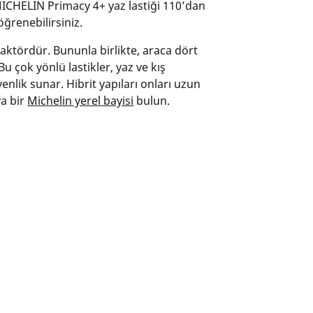
r MICHELIN Primacy 4+ yaz lastiği 110’dan
ğrenebilirsiniz.
 faktördür. Bununla birlikte, araca dört
u çok yönlü lastikler, yaz ve kış
nlik sunar. Hibrit yapıları onları uzun
ya bir
Michelin yerel bayisi
bulun.