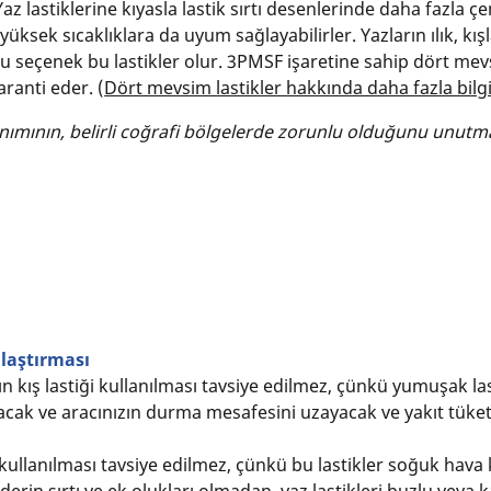
Yaz lastiklerine kıyasla lastik sırtı desenlerinde daha fazla ç
üksek sıcaklıklara da uyum sağlayabilirler. Yazların ılık, kı
 seçenek bu lastikler olur. 3PMSF işaretine sahip dört mevsi
aranti eder. (
Dört mevsim lastikler hakkında daha fazla bilgi
lanımının, belirli coğrafi bölgelerde zorunlu olduğunu unutm
şılaştırması
kış lastiği kullanılması tavsiye edilmez, çünkü yumuşak lastik
ak ve aracınızın durma mesafesini uzayacak ve yakıt tüketi
in kullanılması tavsiye edilmez, çünkü bu lastikler soğuk hav