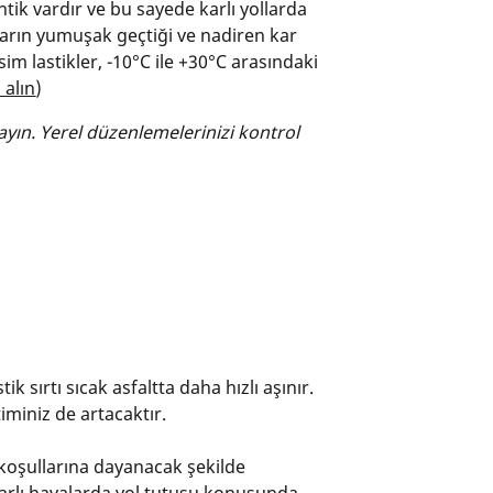
entik vardır ve bu sayede karlı yollarda
şların yumuşak geçtiği ve nadiren kar
m lastikler, -10°C ile +30°C arasındaki
 alın
)
ayın. Yerel düzenlemelerinizi kontrol
 sırtı sıcak asfaltta daha hızlı aşınır.
miniz de artacaktır.
a koşullarına dayanacak şekilde