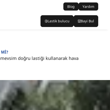
Blog
Yardım
Lastik bulucu
Bayi Bul
 Mİ?
r mevsim doğru lastiği kullanarak hava