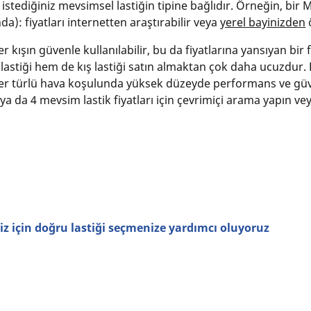
e istediğiniz mevsimsel lastiğin tipine bağlıdır. Örneğin, bi
da): fiyatları internetten araştırabilir veya
yerel bayinizden
ö
er kışın güvenle kullanılabilir, bu da fiyatlarına yansıyan bir
astiği hem de kış lastiği satın almaktan çok daha ucuzdur. B
k her türlü hava koşulunda yüksek düzeyde performans ve güve
 ya da 4 mevsim lastik fiyatları için çevrimiçi arama yapın ve
z için doğru lastiği seçmenize yardımcı oluyoruz