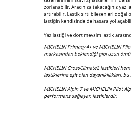
tasarlanmamıştır. Kış lastiklerinin daha
zorlanabilir. Aracınıza takacağınız yaz l
artırabilir. Lastik sırtı bileşenleri doğa
lastiğin kendisinde de hasara yol açabilir
Yaz lastiği ve dört mevsim lastik arası
MICHELIN Primacy 4+
ve
MICHELIN Pilo
markasından beklendiği gibi uzun ömür
MICHELIN CrossClimate2
lastikleri hem
lastiklerine eşit olan dayanıklılıkları, b
MICHELIN Alpin 7
ve
MICHELIN Pilot Alp
performans sağlayan lastiklerdir.