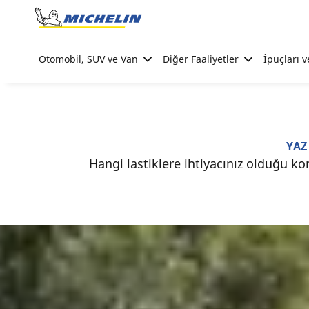
Go to page content
Go to page navigation
Otomobil, SUV ve Van
Diğer Faaliyetler
İpuçları v
YAZ
Hangi lastiklere ihtiyacınız olduğu k