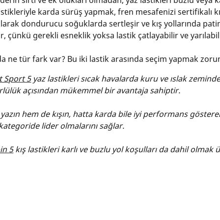
 derin sırtı ve ek olukları olmadan, yaz lastikleri buzlu vey
astikleriyle karda sürüş yapmak, fren mesafenizi sertifikalı kı
l olarak dondurucu soğuklarda sertleşir ve kış yollarında patin
, çünkü gerekli esneklik yoksa lastik çatlayabilir ve yarılabil
nda ne tür fark var? Bu iki lastik arasında seçim yapmak zor
t Sport 5
yaz lastikleri sıcak havalarda kuru ve ıslak zemind
lülük açısından mükemmel bir avantaja sahiptir.
 yazın hem de kışın, hatta karda bile iyi performans göstere
u kategoride lider olmalarını sağlar.
in 5
kış lastikleri karlı ve buzlu yol koşulları da dahil olmak 