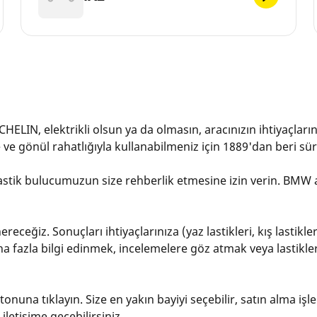
HELIN, elektrikli olsun ya da olmasın, aracınızın ihtiyaçları
ve gönül rahatlığıyla kullanabilmeniz için 1889'dan beri süre
tik bulucumuzun size rehberlik etmesine izin verin. BMW arac
eceğiz. Sonuçları ihtiyaçlarınıza (yaz lastikleri, kış lastikle
ha fazla bilgi edinmek, incelemelere göz atmak veya lastikleri 
nuna tıklayın. Size en yakın bayiyi seçebilir, satın alma işl
letişime geçebilirsiniz.