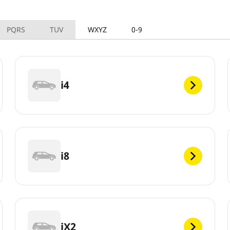
PQRS
TUV
WXYZ
0-9
i4
i8
iX2