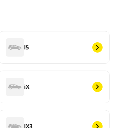
i5
iX
iX3