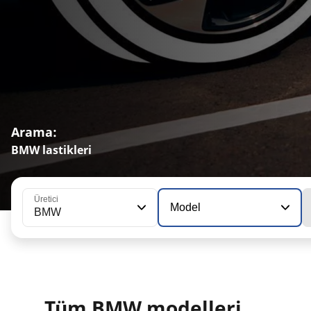
Arama:
BMW lastikleri
Üretici
Model
BMW
Tüm BMW modelleri