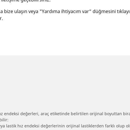
yla bize ulaşın veya "Yardıma ihtiyacım var” düğmesini tıklay
r.
 endeksi değerleri, araç etiketinde belirtilen orijinal boyuttan biraz 
ilir:
eya lastik hız endeksi değerlerinin orijinal lastiklerden farklı olup 