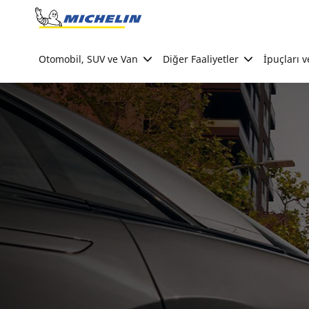
Go to page content
Go to page navigation
Otomobil, SUV ve Van
Diğer Faaliyetler
İpuçları v