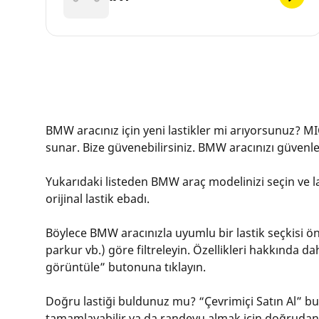
BMW aracınız için yeni lastikler mi arıyorsunuz? MIC
sunar. Bize güvenebilirsiniz. BMW aracınızı güvenle 
Yukarıdaki listeden BMW araç modelinizi seçin ve las
orijinal lastik ebadı.
Böylece BMW aracınızla uyumlu bir lastik seçkisi öner
parkur vb.) göre filtreleyin. Özellikleri hakkında da
görüntüle” butonuna tıklayın.
Doğru lastiği buldunuz mu? “Çevrimiçi Satın Al” buto
tamamlayabilir ya da randevu almak için doğrudan i