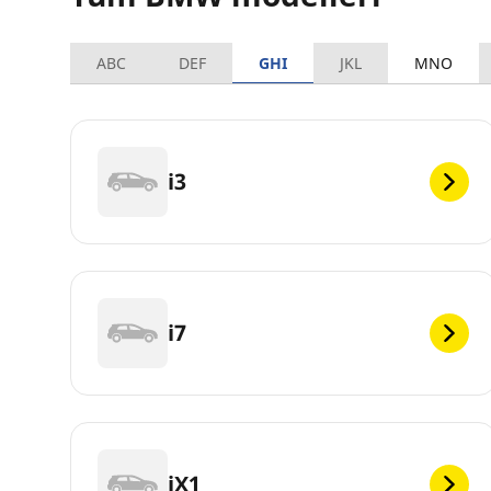
ABC
DEF
GHI
JKL
MNO
i3
i7
iX1