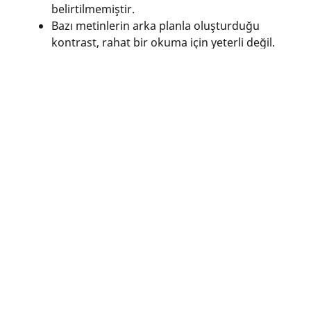
belirtilmemiştir.
Bazı metinlerin arka planla oluşturduğu
kontrast, rahat bir okuma için yeterli değil.
Bazı bileşenlere klavye arayüzü kullanılarak
ulaşılamaz veya kontrol edilemez.
Bazı sayfaların net ve ilgili bir başlığı
bulunmuyor.
Klavye odağı mantıksal bir sıra izlemez.
Bazı bağlantılar yeterince net değil ve
hedefini tam olarak belirtmiyor.
Bazı alanlar uygun şekilde etiketlenmemiştir.
Klavye odağı ekranda her zaman görünmez.
Bazı durumlarda, erişilebilir ad görünür
metinden farklı olabilir ve bu durum ekran
okuyucu kullanıcıları için sorunlara yol
açabilir.
Metin içindeki dil değişiklikleri
belirtilmemiştir.
Bir öğe odaklandığında bağlam değişiklikleri