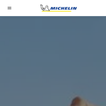
Go to page content
Go to page navigation