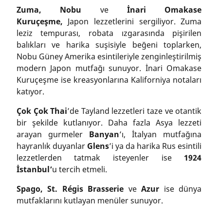
Zuma, Nobu
ve
İnari Omakase
Kuruçeşme,
Japon lezzetlerini sergiliyor. Zuma
leziz tempurası, robata ızgarasında pişirilen
balıkları ve harika suşisiyle beğeni toplarken,
Nobu Güney Amerika esintileriyle zenginleştirilmiş
modern Japon mutfağı sunuyor. İnari Omakase
Kuruçeşme ise kreasyonlarına Kaliforniya notaları
katıyor.
Çok Çok Thai
’de Tayland lezzetleri taze ve otantik
bir şekilde kutlanıyor. Daha fazla Asya lezzeti
arayan gurmeler
Banyan
’ı, İtalyan mutfağına
hayranlık duyanlar
Glens
’i ya da harika Rus esintili
lezzetlerden tatmak isteyenler ise
1924
İstanbul’
u tercih etmeli.
Spago, St. Régis Brasserie
ve
Azur
ise dünya
mutfaklarını kutlayan menüler sunuyor.