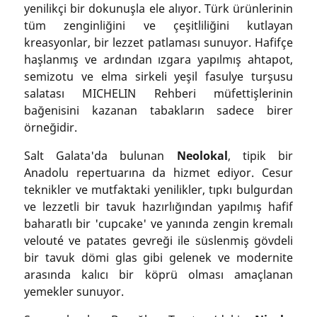
yenilikçi bir dokunuşla ele alıyor. Türk ürünlerinin
tüm zenginliğini ve çeşitliliğini kutlayan
kreasyonlar, bir lezzet patlaması sunuyor. Hafifçe
haşlanmış ve ardından ızgara yapılmış ahtapot,
semizotu ve elma sirkeli yeşil fasulye turşusu
salatası MICHELIN Rehberi müfettişlerinin
bağenisini kazanan tabakların sadece birer
örneğidir.
Salt Galata'da bulunan
Neolokal
, tipik bir
Anadolu repertuarına da hizmet ediyor. Cesur
teknikler ve mutfaktaki yenilikler, tıpkı bulgurdan
ve lezzetli bir tavuk hazırlığından yapılmış hafif
baharatlı bir 'cupcake' ve yanında zengin kremalı
velouté ve patates gevreği ile süslenmiş gövdeli
bir tavuk dömi glas gibi gelenek ve modernite
arasında kalıcı bir köprü olması amaçlanan
yemekler sunuyor.