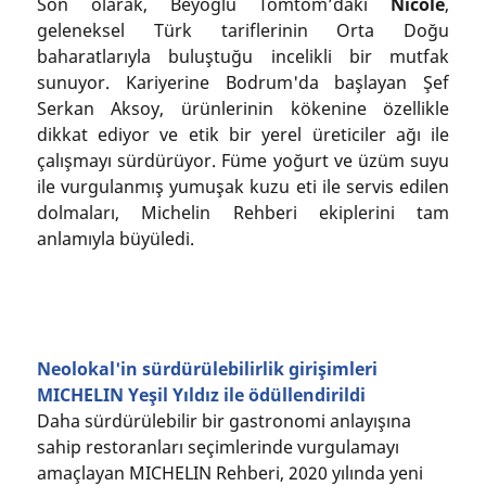
Son olarak, Beyoğlu Tomtom’daki
Nicole
,
geleneksel Türk tariflerinin Orta Doğu
baharatlarıyla buluştuğu incelikli bir mutfak
sunuyor. Kariyerine Bodrum'da başlayan Şef
Serkan Aksoy, ürünlerinin kökenine özellikle
dikkat ediyor ve etik bir yerel üreticiler ağı ile
çalışmayı sürdürüyor. Füme yoğurt ve üzüm suyu
ile vurgulanmış yumuşak kuzu eti ile servis edilen
dolmaları, Michelin Rehberi ekiplerini tam
anlamıyla büyüledi.
Neolokal'in sürdürülebilirlik girişimleri
MICHELIN Yeşil Yıldız ile ödüllendirildi
Daha sürdürülebilir bir gastronomi anlayışına
sahip restoranları seçimlerinde vurgulamayı
amaçlayan MICHELIN Rehberi, 2020 yılında yeni