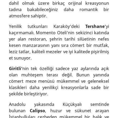
dahil olmak üzere birkaç orijinal kreasyonun
tadına bakabileceğiniz daha romantik bir
atmosfere sahiptir.
Yenilik tutkunları Karaköy’deki
Tershane
'yi
kaçırmamalı. Momento Oteli’nin sekizinci katında
yer alan restoran, şehrin tarihi silüetinin nefes
kesen manzarasının yanı sıra cömert bir mutfak,
leziz tatlar, kaliteli mezeler ve iyi kalitede pişirilmiş
et sunuyor.
Giritli’
nin tek özelliği sadece yaz aylarında açık
olan muhteşem terası değil. Bunun yanında
cömert meze menüsü mükemmel ve geleneksel
klasikleri daha yenilikçi kreasyonlarla sade bir
şekilde birleştiriyor.
Anadolu yakasında Küçükyalı semtinde
bulunan
Calipso
, huzur ve sükunet arayan
İstanbulluları cezbeden mükemmel bir balık ve