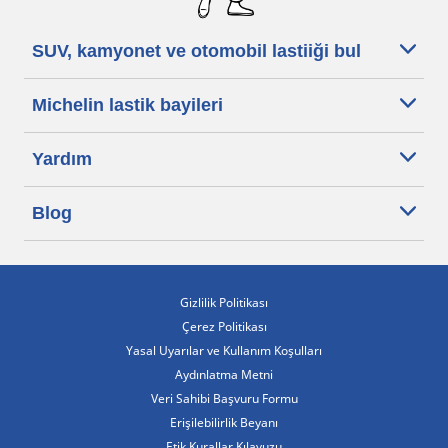
SUV, kamyonet ve otomobil lastiiği bul
Michelin lastik bayileri
Yardım
Blog
Gizlilik Politikası
Çerez Politikası
Yasal Uyarılar ve Kullanım Koşulları
Aydınlatma Metni
Veri Sahibi Başvuru Formu
Erişilebilirlik Beyanı
Etik Kurallar Kılavuzu