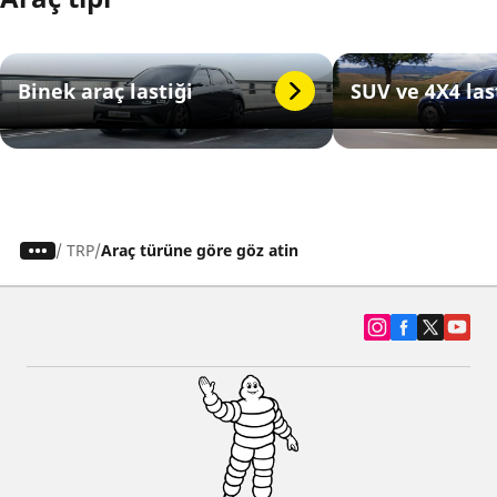
Binek araç lastiği
SUV ve 4X4 las
/
TRP
Araç türüne göre göz atin