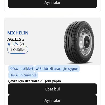
Ayrıntılar
MICHELIN
AGILIS 3
5/5
(2)
1 Ödüller
Yaz lastikleri
Elektrikli araç için uygun
Her Gün Güvenle
Çevre için üzerinize düşeni yapın.
Ebat bul
Ayrıntılar