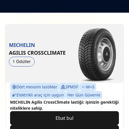
MICHELIN
AGILIS CROSSCLIMATE
1 Ödüller
Dört mevsim lastikler
3PMSF
M+S
Elektrikli araç için uygun
Her Gün Güvenle
MICHELIN Agilis CrossClimate lastiği: işinizin gerektiği
niteliklere sahip.
Ebat bul