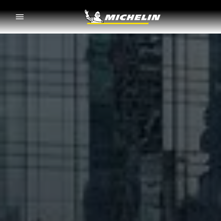
Go to page content
Go to page navigation