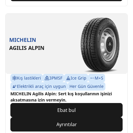
MICHELIN
AGILIS ALPIN
Kış lastikleri
3PMSF
Ice Grip
M+S
Elektrikli araç için uygun
Her Gün Güvenle
MICHELIN Agilis Alpin: Sert kış koşullarının işinizi
aksatmasına izin vermeyin.
Ebat bul
Ayrıntılar