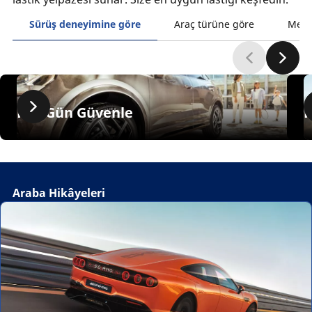
Sürüş deneyimine göre
Araç türüne göre
Mevs
Her Gün Güvenle
Araba Hikâyeleri