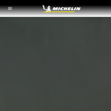
Go to page content
Go to page navigation