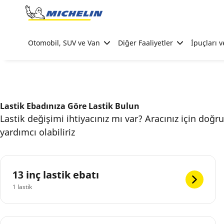
Go to page content
Go to page navigation
Otomobil, SUV ve Van
Diğer Faaliyetler
İpuçları v
Lastik Ebadınıza Göre Lastik Bulun
Lastik değişimi ihtiyacınız mı var? Aracınız için doğr
yardımcı olabiliriz
13 inç lastik ebatı
1 lastik