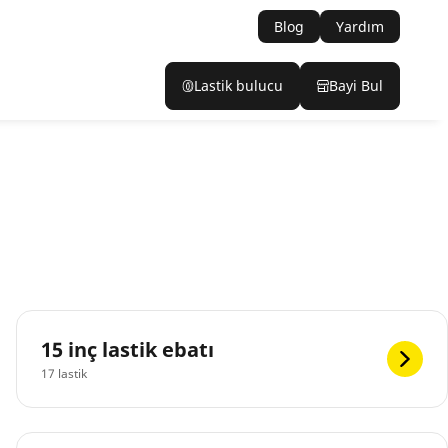
Blog
Yardım
Lastik bulucu
Bayi Bul
15 inç lastik ebatı
17 lastik