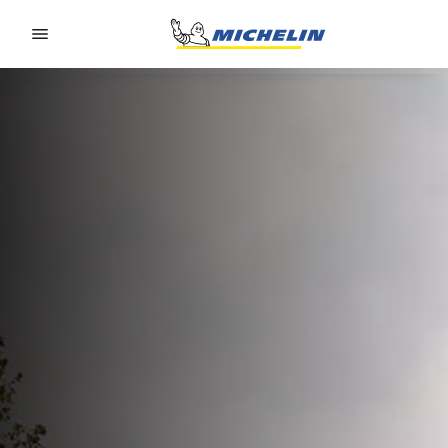
Go to page content
Go to page navigation