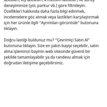
deneyiminize (yol, parkur vb.) göre filtreleyin.
Özellikleri hakkında daha fazla bilgi edinmek,
incelemelere göz atmak veya lastikleri karşılaştırmak
için her ürünle ilgili “Ayrıntıları görüntüle” butonuna
tıklayın.
Doğru lastiği buldunuz mu? “Çevrimiçi Satın Al”
butonuna tıklayın. Size en yakın bayiyi seçebilir, satın
alma işleminizi bayinin web sitesinde güvenli bir
şekilde tamamlayabilir ya da randevu almak için
doğrudan iletişime geçebilirsiniz.
Sorularınız mı var? Telefon, ya da e-posta aracılığıyla
bize ulaşın veya "Yardıma ihtiyacım var” düğmesini
tıklayın. Uzmanlarımız size lastikler hakkında en iyi
tavsiyelerde bulunmak üzere hizmetinizde olacaktır.