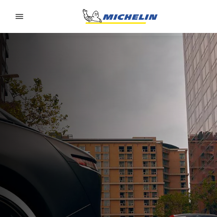
Go to page content
Go to page navigation