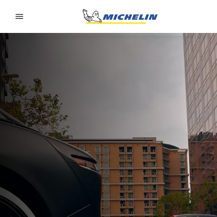
Go to page content
Go to page navigation