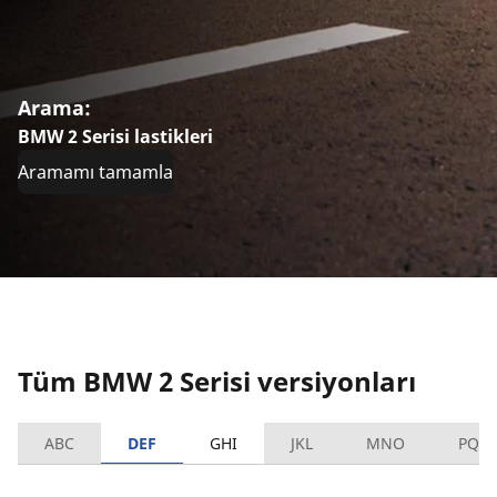
Arama:
BMW 2 Serisi lastikleri
Aramamı tamamla
Tüm BMW 2 Serisi versiyonları
ABC
DEF
GHI
JKL
MNO
PQR