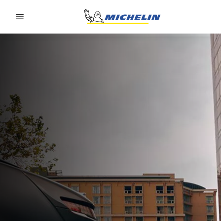
Go to page content
Go to page navigation