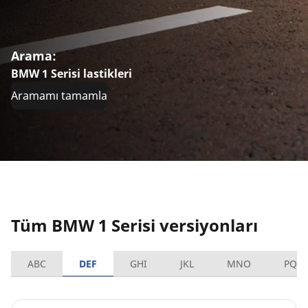
Arama:
BMW 1 Serisi lastikleri
Aramamı tamamla
Tüm BMW 1 Serisi versiyonları
ABC
DEF
GHI
JKL
MNO
PQR