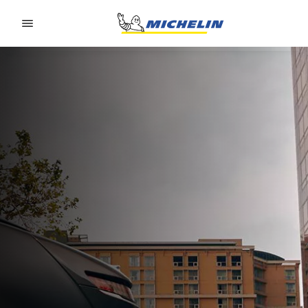
Go to page content
Go to page navigation