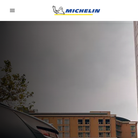
Go to page content
Go to page navigation