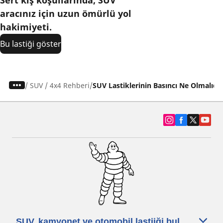
aracınız için uzun ömürlü yol
hakimiyeti.
Bu lastiği göster
/
SUV / 4x4 Rehberi
SUV Lastiklerinin Basıncı Ne Olmalıdı
SUV, kamyonet ve otomobil lastiiği bul