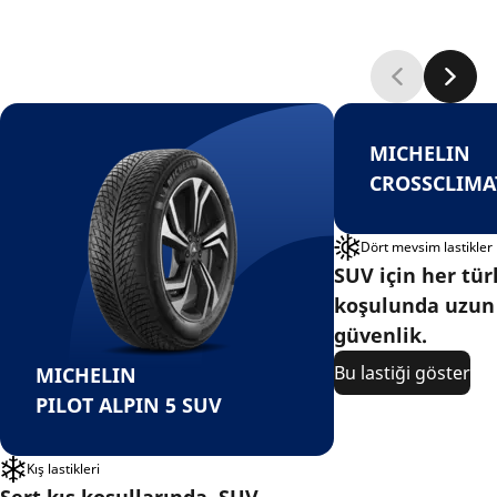
MICHELIN
CROSSCLIMA
Dört mevsim lastikler
SUV için her tür
koşulunda uzun
güvenlik.
Bu lastiği göster
MICHELIN
PILOT ALPIN 5 SUV
Kış lastikleri
Sert kış koşullarında, SUV