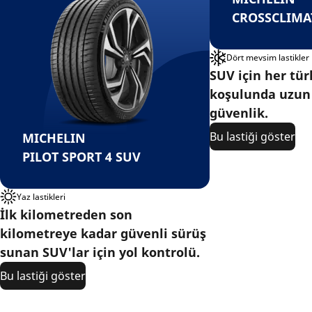
CROSSCLIMA
Dört mevsim lastikler
SUV için her tür
koşulunda uzun
güvenlik.
Bu lastiği göster
MICHELIN
PILOT SPORT 4 SUV
Yaz lastikleri
İlk kilometreden son
kilometreye kadar güvenli sürüş
sunan SUV'lar için yol kontrolü.
Bu lastiği göster