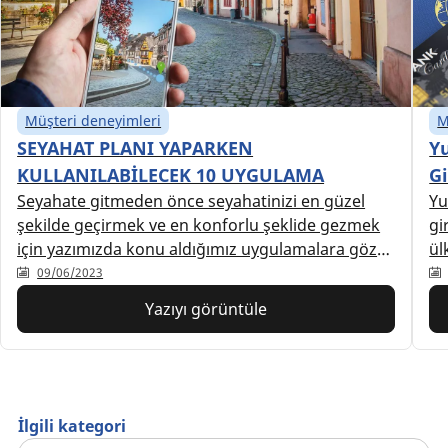
Müşteri deneyimleri
M
SEYAHAT PLANI YAPARKEN
Yu
KULLANILABİLECEK 10 UYGULAMA
Gi
Seyahate gitmeden önce seyahatinizi en güzel
Yu
şekilde geçirmek ve en konforlu şeklide gezmek
gi
için yazımızda konu aldığımız uygulamalara göz
ül
atın.
09/06/2023
Yazıyı görüntüle
İlgili kategori