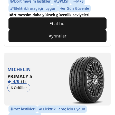
Dört mevsim lastikler
3PMSF
M+S
Elektrikli araç için uygun
Her Gün Güvenle
Dört mevsim daha yüksek güvenlik seviyeleri
Ebat bul
Ayrıntılar
MICHELIN
PRIMACY 5
4/5
(1)
6 Ödüller
Yaz lastikleri
Elektrikli araç için uygun