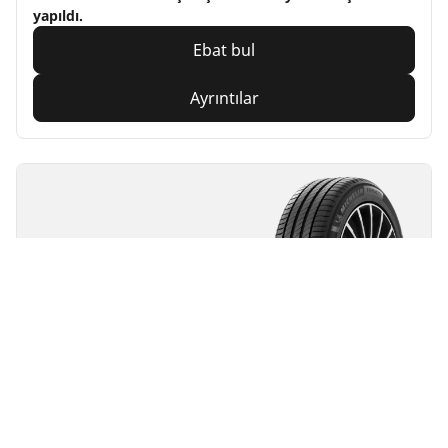
yapıldı.
Ebat bul
Ayrıntılar
MICHELIN
PRIMACY 4
4.4/5
(16)
Yaz lastikleri
Elektrikli araç için uygun
Her Gün Güvenle
Uzun ömürlü güvenlik.