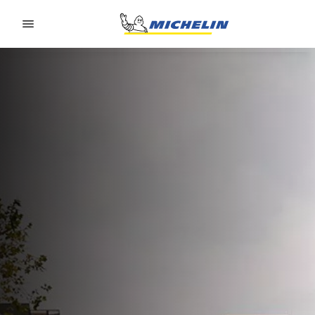
Go to page content
Go to page navigation