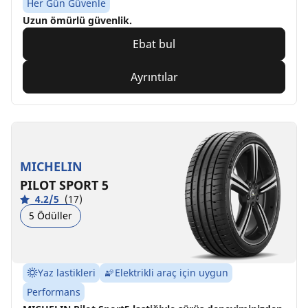
Her Gün Güvenle
Uzun ömürlü güvenlik.
Ebat bul
Ayrıntılar
MICHELIN
PILOT SPORT 5
4.2/5
(17)
5 Ödüller
Yaz lastikleri
Elektrikli araç için uygun
Performans