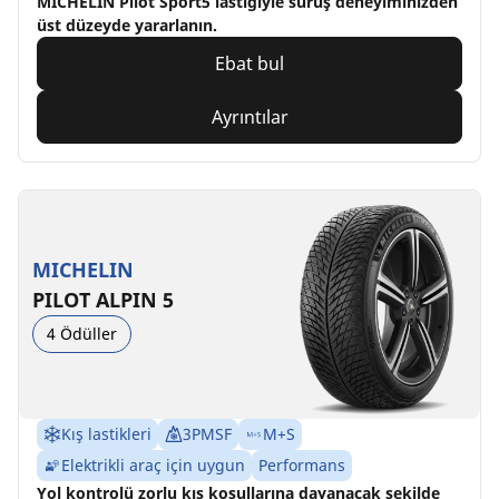
MICHELIN Pilot Sport5 lastiğiyle sürüş deneyiminizden
üst düzeyde yararlanın.
Ebat bul
Ayrıntılar
MICHELIN
PILOT ALPIN 5
4 Ödüller
Kış lastikleri
3PMSF
M+S
Elektrikli araç için uygun
Performans
Yol kontrolü zorlu kış koşullarına dayanacak şekilde