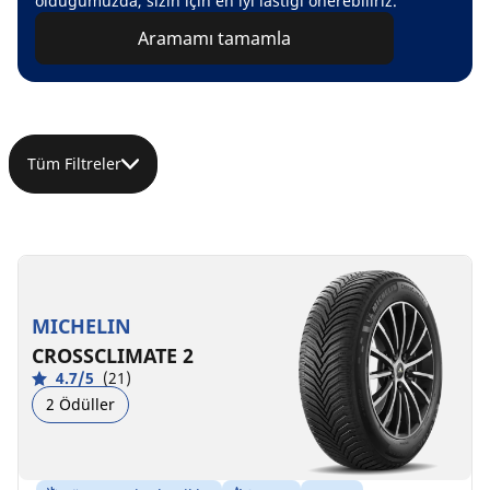
olduğumuzda, sizin için en iyi lastiği önerebiliriz.
Aramamı tamamla
Tüm Filtreler
MICHELIN
CROSSCLIMATE 2
4.7/5
(21)
2 Ödüller