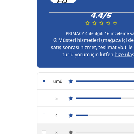
4.4/5
PRIMACY 4 ile ilgili 16 inceleme v
Müşteri hizmetleri (mağaza içi d
satış sonrası hizmet, teslimat vb.) ile i
türlü yorum için lütfen
bize ula
Tümü
star reviews
5
star reviews
4
star reviews
3