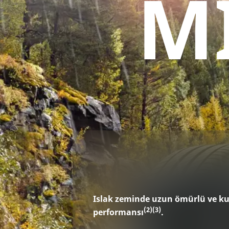
M
Islak zeminde uzun ömürlü ve k
(2)
(3)
performansı
.