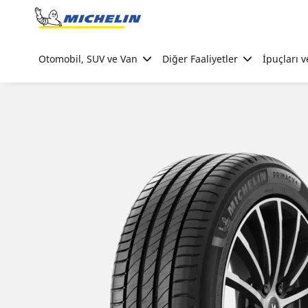
Go to page content
Go to page navigation
Otomobil, SUV ve Van
Diğer Faaliyetler
İpuçları v