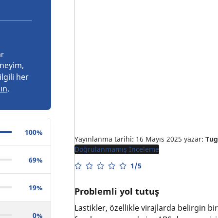
ar
eneyim,
lgili her
şın
.
100%
Yayınlanma tarihi: 16 Mayıs 2025
yazar:
Tug
Doğrulanmamış İnceleme
69%
1/5
19%
Problemli yol tutuş
Lastikler, özellikle virajlarda belirgin b
0%