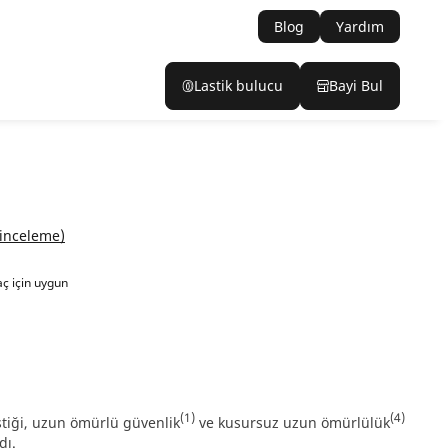
Blog
Yardım
Lastik bulucu
Bayi Bul
 inceleme)
raç için uygun
.
(1)
(4)
tiği, uzun ömürlü güvenlik
ve kusursuz uzun ömürlülük
dı.