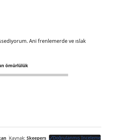
ssediyorum. Ani frenlemerde ve ıslak
un ömürlülük
Doğrulanmış İnceleme
kan
Kaynak:
Skeepers