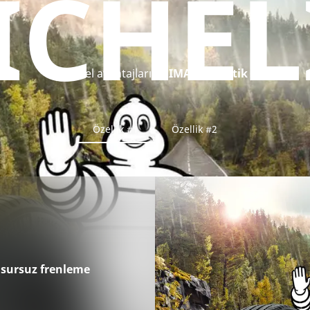
ICHEL
Temel avantajları
PRIMACY 4 lastik
Özellik #1
Özellik #2
usursuz frenleme