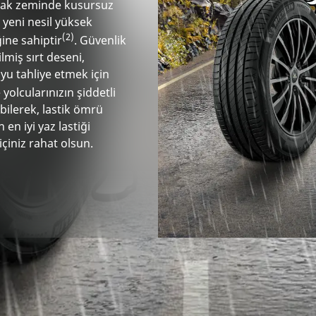
slak zeminde kusursuz
yeni nesil yüksek
(2)
ine sahiptir
. Güvenlik
ilmiş sırt deseni,
uyu tahliye etmek için
e yolcularınızın şiddetli
bilerek, lastik ömrü
en iyi yaz lastiği
iniz rahat olsun.