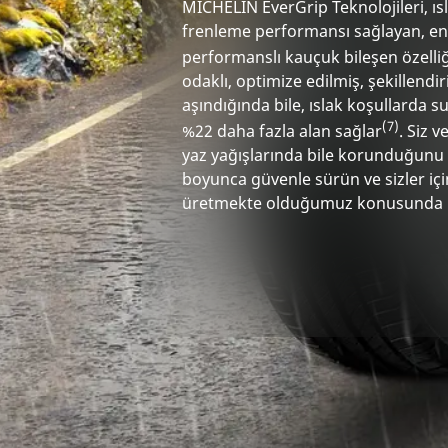
MICHELIN EverGrip Teknolojileri, ı
frenleme performansı sağlayan, en 
performanslı kauçuk bileşen özelliğ
odaklı, optimize edilmiş, şekillendir
aşındığında bile, ıslak koşullarda s
(7)
%22 daha fazla alan sağlar
. Siz v
yaz yağışlarında bile korunduğunu 
boyunca güvenle sürün ve sizler için 
üretmekte olduğumuz konusunda iç