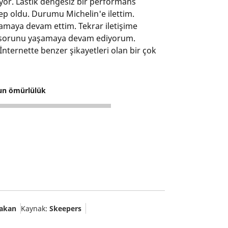
iyor. Lastik dengesiz bir performans
ep oldu. Durumu Michelin'e ilettim.
aşamaya devam ettim. Tekrar iletişime
ı sorunu yaşamaya devam ediyorum.
İnternette benzer şikayetleri olan bir çok
un ömürlülük
akan
Kaynak:
Skeepers