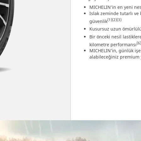
MICHELIN’in en yeni nesi
Islak zeminde tutarlı v
(1)
(2)
(3)
güvenlik
Kusursuz uzun ömürlül
Bir önceki nesil lastikler
(6
kilometre performansı
MICHELIN’in, günlük işe 
alabileceğiniz premium y