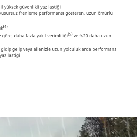
l yüksek güvenlikli yaz lastiği
e kusursuz frenleme performansı gösteren, uzun ömürlü
(4)
ük
(5)
e göre, daha fazla yakıt verimliliği
ve %20 daha uzun
)
gidiş geliş veya ailenizle uzun yolculuklarda performans
az lastiği