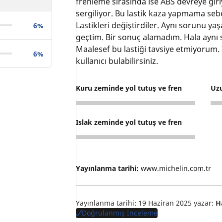
frenleme sırasında ise ABS devreye gir
sergiliyor. Bu lastik kaza yapmama seb
Lastikleri değiştirdiler. Aynı sorunu y
6%
geçtim. Bir sonuç alamadım. Hala ayn
Maalesef bu lastiği tavsiye etmiyorum. 
6%
kullanıcı bulabilirsiniz.
Kuru zeminde yol tutuş ve fren
Uz
1
4
Islak zeminde yol tutuş ve fren
5
Yayınlanma tarihi:
www.michelin.com.tr
Yayınlanma tarihi: 19 Haziran 2025
yazar:
H
Doğrulanmış İnceleme