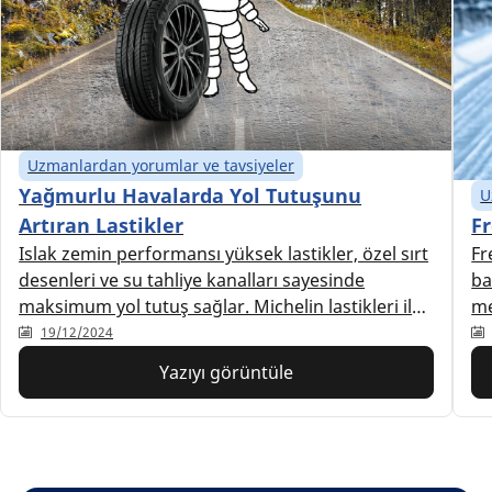
Uzmanlardan yorumlar ve tavsiyeler
Yağmurlu Havalarda Yol Tutuşunu
U
Fr
Artıran Lastikler
Fr
Islak zemin performansı yüksek lastikler, özel sırt
ba
desenleri ve su tahliye kanalları sayesinde
me
maksimum yol tutuş sağlar. Michelin lastikleri ile
ko
yağışlı koşullarda dahi güvenli bir sürüş deneyimi
19/12/2024
me
yaşayabilirsiniz.
Yazıyı görüntüle
de