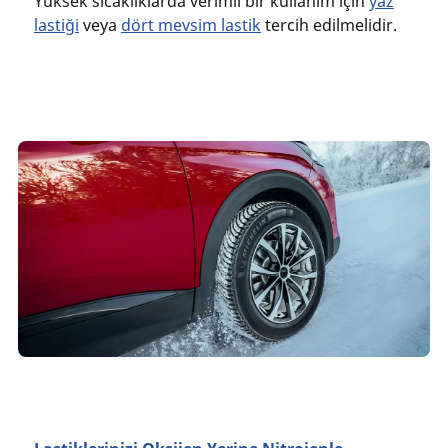
Yüksek sıcaklıklarda verimli bir kullanım için
yaz
lastiği
veya
dört mevsim lastik
tercih edilmelidir.