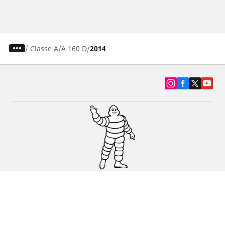
/
Classe A
A 160 D
2014
SUV, kamyonet ve otomobil lastiiği bul
Michelin lastik bayileri