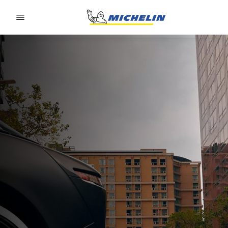
Go to page content
Go to page navigation