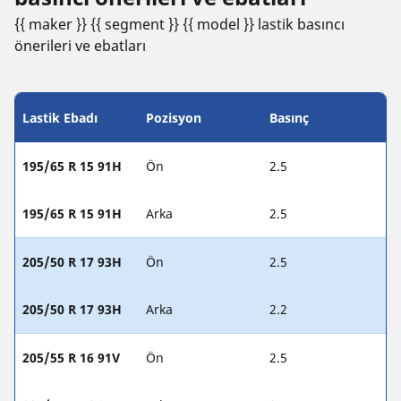
{{ maker }} {{ segment }} {{ model }} lastik basıncı
öneri̇leri̇ ve ebatları
Lastik Ebadı
Pozisyon
Basınç
195/65 R 15 91H
Ön
2.5
195/65 R 15 91H
Arka
2.5
205/50 R 17 93H
Ön
2.5
205/50 R 17 93H
Arka
2.2
205/55 R 16 91V
Ön
2.5