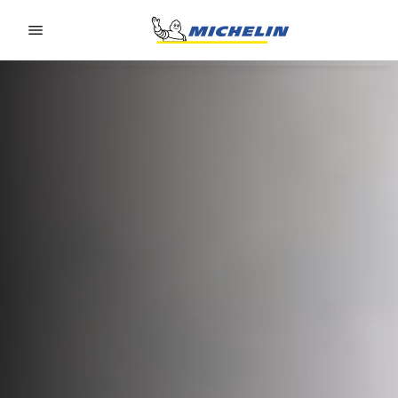
Go to page content
Go to page navigation