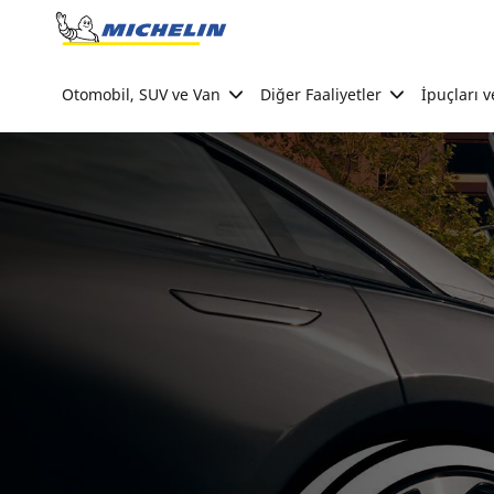
Go to page content
Go to page navigation
Otomobil, SUV ve Van
Diğer Faaliyetler
İpuçları v