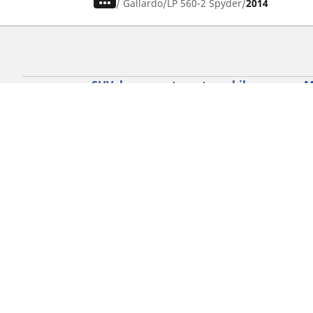
/
Gallardo
LP 560-2 Spyder
2014
SUV, kamyonet ve otomobil
M
lastiiği bul
Si
b
Doğru lastiği bulun
Otomobil markalarına göre göz atın
Sürüş deneyiminize göre göz atın
Araç tipinize göre göz atın
Mevsim şartlarına göre göz atın
Ürün ailesine göre göz atın
Tüm otomobil lastiklerine göre göz atın
Lastik ebatınıza göre göz atın
Gizlilik Politikası
Çerez Politikası
Yasa