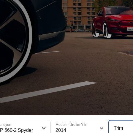
i
ersiyon
Modelin Üretim Yılı
Trim
P 560-2 Spyder
2014