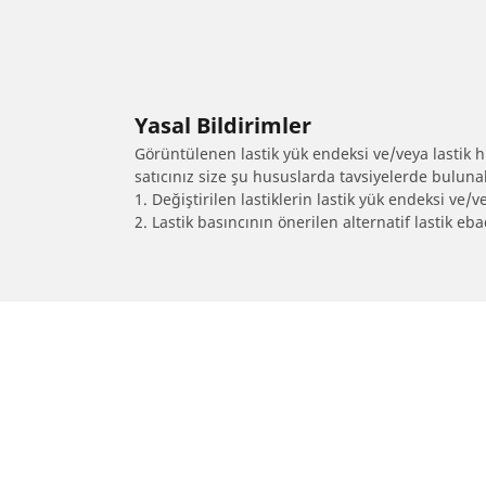
Yasal Bildirimler
Görüntülenen lastik yük endeksi ve/veya lastik hız
satıcınız size şu hususlarda tavsiyelerde bulunab
1. Değiştirilen lastiklerin lastik yük endeksi ve/v
2. Lastik basıncının önerilen alternatif lastik 
/
Gallardo
LP 560-2 Spyder