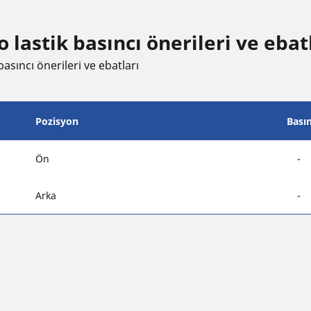
stik basıncı öneri̇leri̇ ve ebat
asıncı öneri̇leri̇ ve ebatları
Pozisyon
Bası
Ön
-
Arka
-