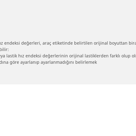
 endeksi değerleri, araç etiketinde belirtilen orijinal boyuttan biraz 
ilir:
eya lastik hız endeksi değerlerinin orijinal lastiklerden farklı olup 
ebadına göre ayarlanıp ayarlanmadığını belirlemek
Yapılandırma