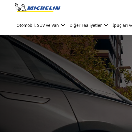
Go to page content
Go to page navigation
Otomobil, SUV ve Van
Diğer Faaliyetler
İpuçları v