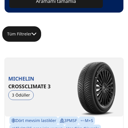
Aramamı tamamla
Tüm Filtreler
MICHELIN
CROSSCLIMATE 3
3 Ödüller
Dört mevsim lastikler
3PMSF
M+S