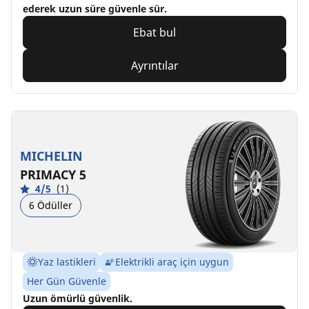
ederek uzun süre güvenle sür.
Ebat bul
Ayrıntılar
MICHELIN
PRIMACY 5
4/5
(1)
6 Ödüller
Yaz lastikleri
Elektrikli araç için uygun
Her Gün Güvenle
Uzun ömürlü güvenlik.