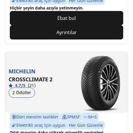
Elektrikli araç için uygun
Her Gün Güvenle
Hiçbir şeyin daha azıyla yetinmeyin.
Ebat bul
Ayrıntılar
MICHELIN
CROSSCLIMATE 2
4.7/5
(21)
2 Ödüller
Dört mevsim lastikler
3PMSF
M+S
Elektrikli araç için uygun
Her Gün Güvenle
Dört mevsim daha yüksek güvenlik seviyeleri