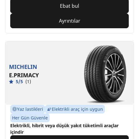
Ebat bul
Ayrıntılar
MICHELIN
E.PRIMACY
5/5
(1)
Yaz lastikleri
Elektrikli araç için uygun
Her Gün Güvenle
Elektrikli, hibrit veya düşük yakıt tüketimli araçlar
içindir