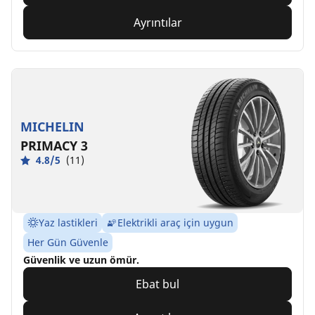
Ayrıntılar
MICHELIN
PRIMACY 3
4.8/5
(11)
Yaz lastikleri
Elektrikli araç için uygun
Her Gün Güvenle
Güvenlik ve uzun ömür.
Ebat bul