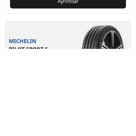
Ayrıntılar
MICHELIN
PILOT SPORT 5
4.2/5
(17)
5 Ödüller
Yaz lastikleri
Elektrikli araç için uygun
Performans
MICHELIN Pilot Sport5 lastiğiyle sürüş deneyiminizden
üst düzeyde yararlanın.
Ebat bul
Ayrıntılar