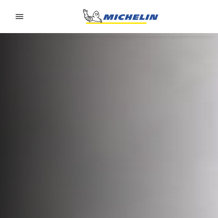
Go to page content
Go to page navigation