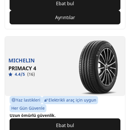
Ebat bul
Ayrıntılar
MICHELIN
PRIMACY 4
4.4/5
(16)
Yaz lastikleri
Elektrikli araç için uygun
Her Gün Güvenle
Uzun ömürlü güvenlik.
Ebat bul