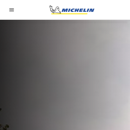
Go to page content
Go to page navigation