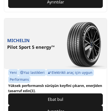
Ayrıntılar
MICHELIN
Pilot Sport 5 energy™
Yeni
Yaz lastikleri
Elektrikli araç için uygun
Performans
Yüksek performanslı sürüşün keyfini çıkarın, enerjiden
tasarruf edin(3).
Ebat bul