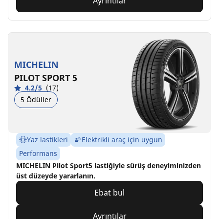
Ayrıntılar
MICHELIN
PILOT SPORT 5
4.2/5
(17)
5 Ödüller
Yaz lastikleri
Elektrikli araç için uygun
Performans
MICHELIN Pilot Sport5 lastiğiyle sürüş deneyiminizden
üst düzeyde yararlanın.
Ebat bul
Ayrıntılar