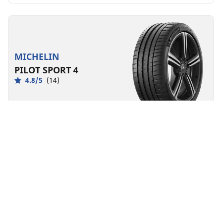
MICHELIN
PILOT SPORT 4
4.8/5
(14)
Yaz lastikleri
Elektrikli araç için uygun
Performans
Uzun ömürlü yol hakimiyeti.
Ebat bul
Ayrıntılar