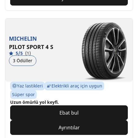
MICHELIN
PILOT SPORT 4 S
5/5
(1)
3 Ödüller
Yaz lastikleri
Elektrikli araç için uygun
Süper spor
Uzun ömürlü yol keyfi.
Ebat bul
Ayrıntılar