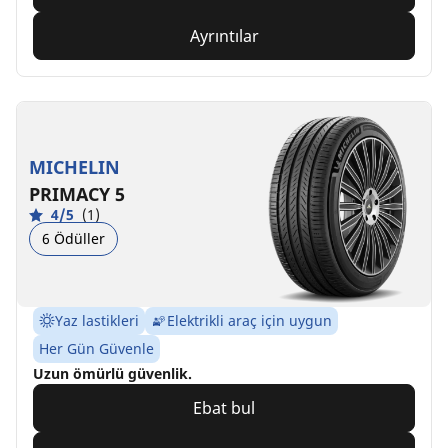
Ayrıntılar
MICHELIN
PRIMACY 5
4/5
(1)
6 Ödüller
Yaz lastikleri
Elektrikli araç için uygun
Her Gün Güvenle
Uzun ömürlü güvenlik.
Ebat bul