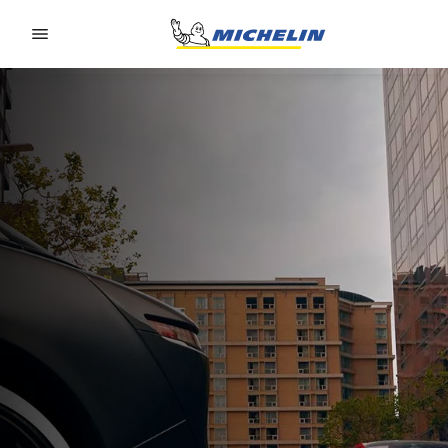
Go to page content
Go to page navigation