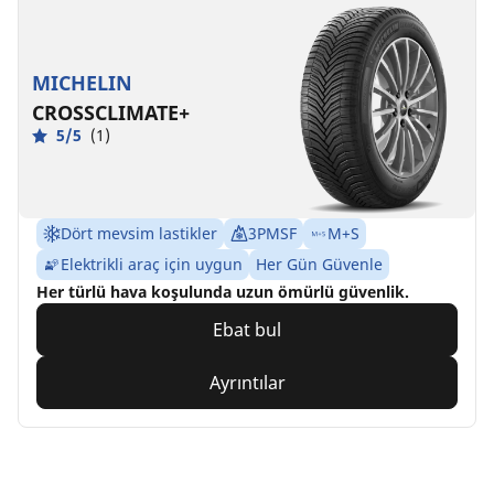
MICHELIN
CROSSCLIMATE+
5/5
(1)
Dört mevsim lastikler
3PMSF
M+S
Elektrikli araç için uygun
Her Gün Güvenle
Her türlü hava koşulunda uzun ömürlü güvenlik.
Ebat bul
Ayrıntılar