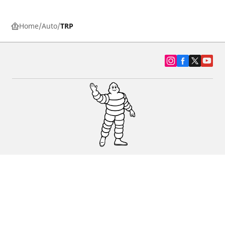
Home
Auto
TRP
SUV, kamyonet ve otomobil lastiiği bul
Michelin lastik bayileri
Yardım