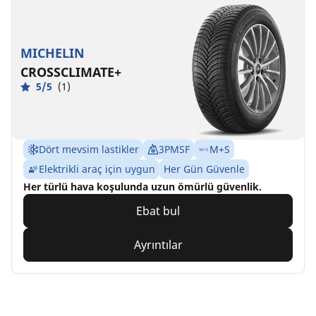
MICHELIN
CROSSCLIMATE+
5/5
(1)
Dört mevsim lastikler
3PMSF
M+S
Elektrikli araç için uygun
Her Gün Güvenle
Her türlü hava koşulunda uzun ömürlü güvenlik.
Ebat bul
Ayrıntılar