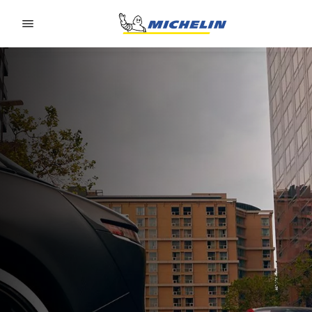
Go to page content
Go to page navigation