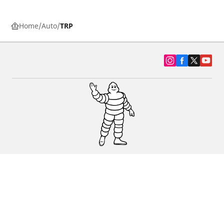
Home
Auto
TRP
SUV, kamyonet ve otomobil lastiiği bul
Michelin lastik bayileri
Yardım