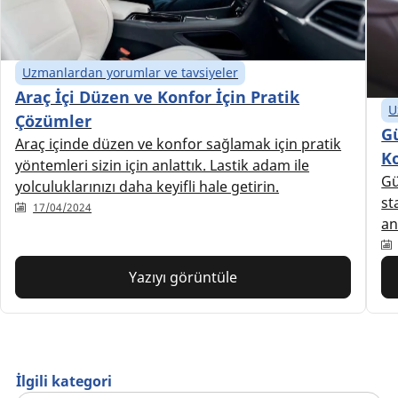
Uzmanlardan yorumlar ve tavsiyeler
Araç İçi Düzen ve Konfor İçin Pratik
U
Çözümler
G
Araç içinde düzen ve konfor sağlamak için pratik
K
yöntemleri sizin için anlattık. Lastik adam ile
Gü
yolculuklarınızı daha keyifli hale getirin.
st
17/04/2024
an
Yazıyı görüntüle
İlgili kategori