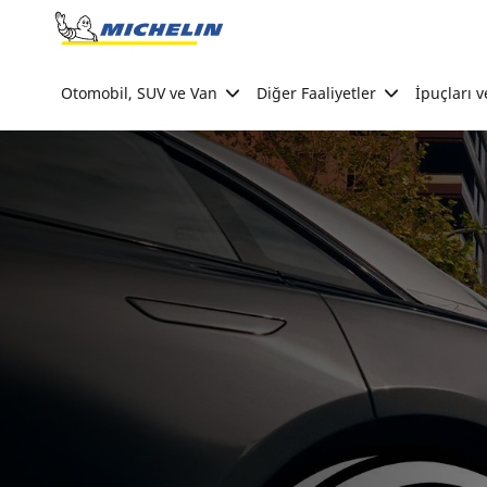
Go to page content
Go to page navigation
Otomobil, SUV ve Van
Diğer Faaliyetler
İpuçları v