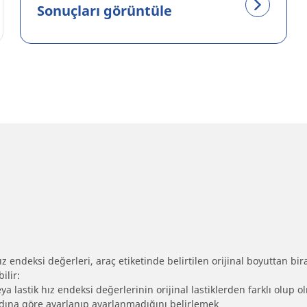
Sonuçları görüntüle
 endeksi değerleri, araç etiketinde belirtilen orijinal boyuttan biraz 
ilir:
eya lastik hız endeksi değerlerinin orijinal lastiklerden farklı olup 
ebadına göre ayarlanıp ayarlanmadığını belirlemek