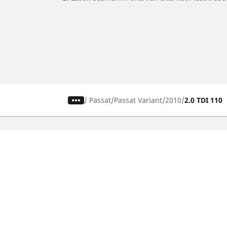
/
Passat
Passat Variant
2010
2.0 TDI 110
SUV, kamyonet ve otomobil
M
lastiiği bul
Si
b
Doğru lastiği bulun
Otomobil markalarına göre göz atın
Sürüş deneyiminize göre göz atın
Araç tipinize göre göz atın