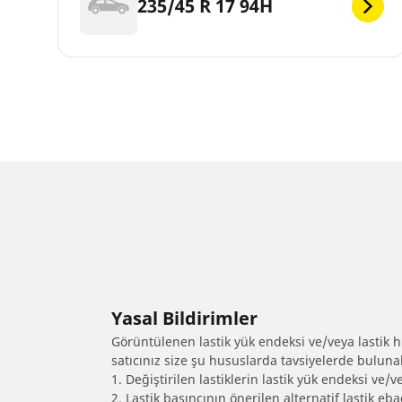
235/45 R 17 94H
Yasal Bildirimler
Görüntülenen lastik yük endeksi ve/veya lastik hız
satıcınız size şu hususlarda tavsiyelerde bulunab
1. Değiştirilen lastiklerin lastik yük endeksi ve/v
2. Lastik basıncının önerilen alternatif lastik 