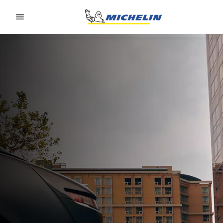
Go to page content
Go to page navigation