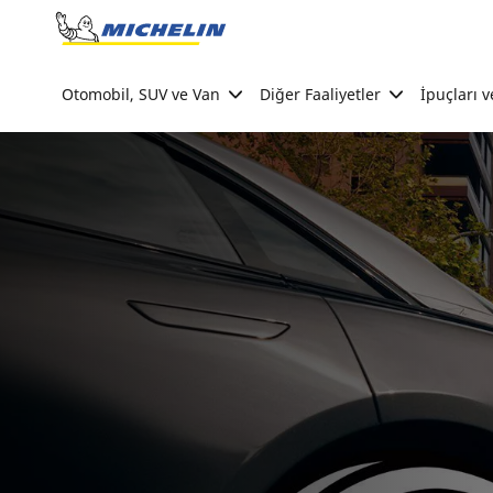
Go to page content
Go to page navigation
Otomobil, SUV ve Van
Diğer Faaliyetler
İpuçları v