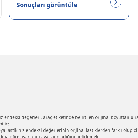
Sonuçları görüntüle
 endeksi değerleri, araç etiketinde belirtilen orijinal boyuttan biraz 
ilir:
eya lastik hız endeksi değerlerinin orijinal lastiklerden farklı olup 
ebadına göre ayarlanıp ayarlanmadığını belirlemek