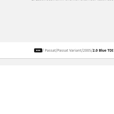
/
Passat
Passat Variant
2005
2.0 Blue TDI
SUV, kamyonet ve otomobil
M
lastiiği bul
Si
b
Doğru lastiği bulun
Otomobil markalarına göre göz atın
Sürüş deneyiminize göre göz atın
Araç tipinize göre göz atın