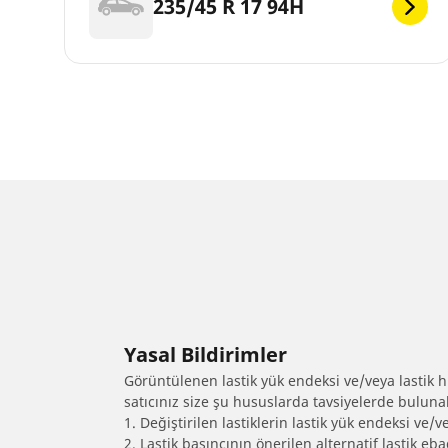
235/45 R 17 94H
Yasal Bildirimler
Görüntülenen lastik yük endeksi ve/veya lastik hız
satıcınız size şu hususlarda tavsiyelerde bulunab
1. Değiştirilen lastiklerin lastik yük endeksi ve/v
2. Lastik basıncının önerilen alternatif lastik 