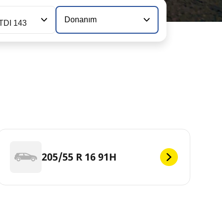
Donanım
 TDI 143
205/55 R 16 91H