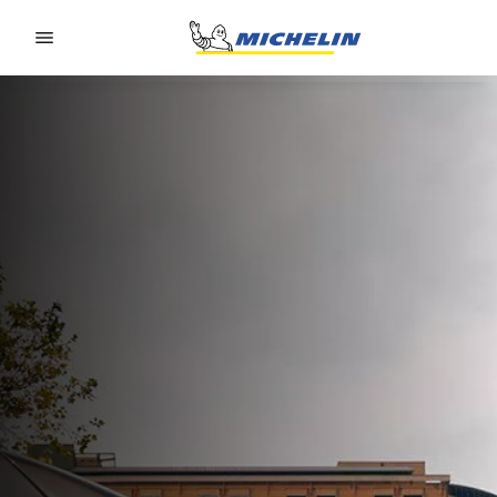
Go to page content
Go to page navigation