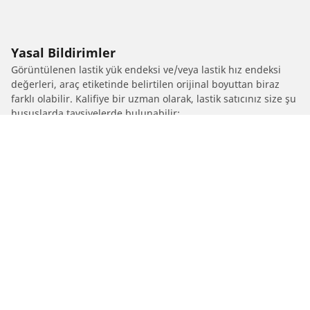
Yasal Bildirimler
Görüntülenen lastik yük endeksi ve/veya lastik hız endeksi
değerleri, araç etiketinde belirtilen orijinal boyuttan biraz
farklı olabilir. Kalifiye bir uzman olarak, lastik satıcınız size şu
hususlarda tavsiyelerde bulunabilir:
1. Değiştirilen lastiklerin lastik yük endeksi ve/veya lastik hız
endeksi değerlerinin orijinal lastiklerden farklı olup
olmadığını size bildirmek.
2. Lastik basıncının önerilen alternatif lastik ebadına göre
ayarlanıp ayarlanmadığını belirlemek
/
Passat
Passat Variant
1991