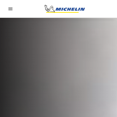
Go to page content
Go to page navigation