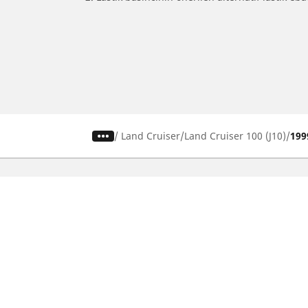
/
Land Cruiser
Land Cruiser 100 (J10)
199
SUV, kamyonet ve otomobil
M
lastiiği bul
Si
b
Doğru lastiği bulun
Otomobil markalarına göre göz atın
Sürüş deneyiminize göre göz atın
Araç tipinize göre göz atın