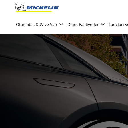
Go to page content
Go to page navigation
Otomobil, SUV ve Van
Diğer Faaliyetler
İpuçları v