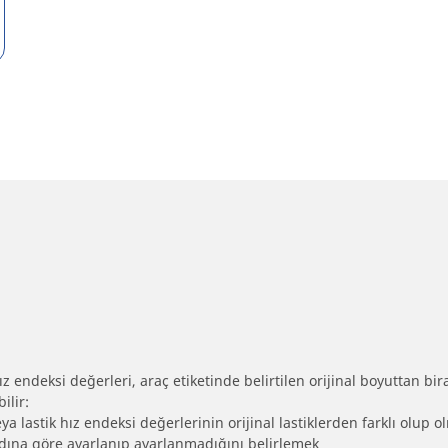
 endeksi değerleri, araç etiketinde belirtilen orijinal boyuttan biraz 
ilir:
eya lastik hız endeksi değerlerinin orijinal lastiklerden farklı olup 
ebadına göre ayarlanıp ayarlanmadığını belirlemek