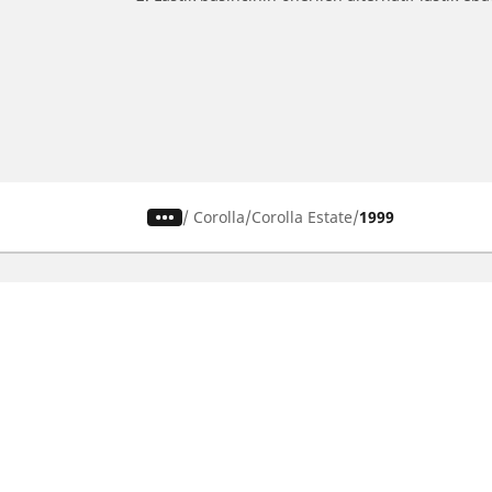
/
Corolla
Corolla Estate
1999
SUV, kamyonet ve otomobil
M
lastiiği bul
Si
b
Doğru lastiği bulun
Otomobil markalarına göre göz atın
Sürüş deneyiminize göre göz atın
Araç tipinize göre göz atın