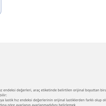
 endeksi değerleri, araç etiketinde belirtilen orijinal boyuttan biraz 
ilir:
eya lastik hız endeksi değerlerinin orijinal lastiklerden farklı olup 
ebadına göre ayarlanıp ayarlanmadığını belirlemek