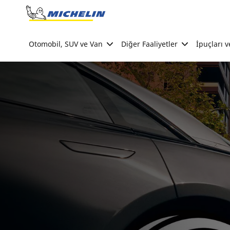
Go to page content
Go to page navigation
Otomobil, SUV ve Van
Diğer Faaliyetler
İpuçları v