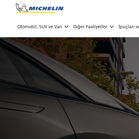
Go to page content
Go to page navigation
Otomobil, SUV ve Van
Diğer Faaliyetler
İpuçları v