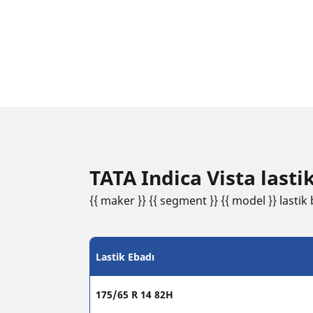
TATA Indica Vista lastik
{{ maker }} {{ segment }} {{ model }} lastik b
Lastik Ebadı
175/65 R 14 82H