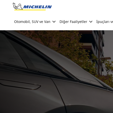
Go to page content
Go to page navigation
Otomobil, SUV ve Van
Diğer Faaliyetler
İpuçları v