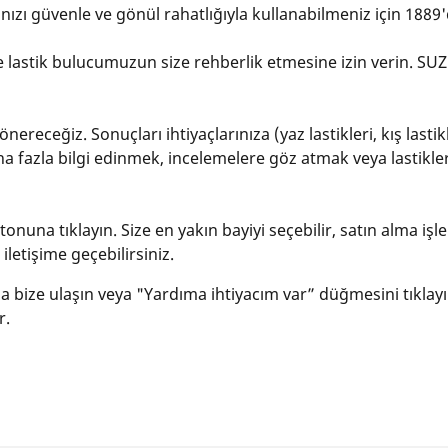
nızı güvenle ve gönül rahatlığıyla kullanabilmeniz için 1889'd
lastik bulucumuzun size rehberlik etmesine izin verin. SUZUKI
nereceğiz. Sonuçları ihtiyaçlarınıza (yaz lastikleri, kış lasti
ha fazla bilgi edinmek, incelemelere göz atmak veya lastikleri 
nuna tıklayın. Size en yakın bayiyi seçebilir, satın alma işl
letişime geçebilirsiniz.
yla bize ulaşın veya "Yardıma ihtiyacım var” düğmesini tıklay
r.