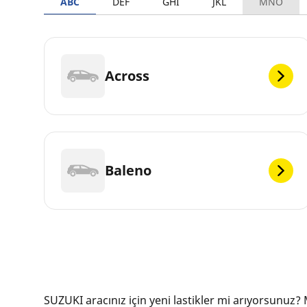
ABC
DEF
GHI
JKL
MNO
Across
Baleno
SUZUKI aracınız için yeni lastikler mi arıyorsunuz? 