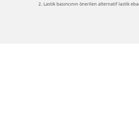
2. Lastik basıncının önerilen alternatif lastik 
/
Araç markalari
SPYKER
SUV, kamyonet ve otomobil
M
lastiiği bul
Si
b
Doğru lastiği bulun
Otomobil markalarına göre göz atın
Sürüş deneyiminize göre göz atın