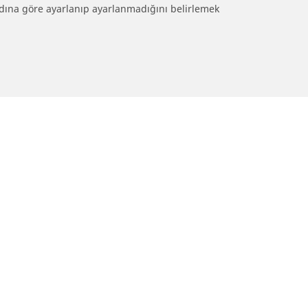
ebadına göre ayarlanıp ayarlanmadığını belirlemek
Yapılandırma
ichelin lastik bayileri
Yardım
ze en yakın Michelin Lastik Bayisini
Otomobil Lastiği İçin İp
ulun!
Öneriler
Bizimle İletişime Geçin
Lastik yanması tehlikele