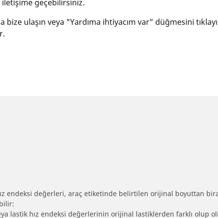
letişime geçebilirsiniz.
yla bize ulaşın veya "Yardıma ihtiyacım var” düğmesini tıklay
r.
 endeksi değerleri, araç etiketinde belirtilen orijinal boyuttan biraz 
ilir:
eya lastik hız endeksi değerlerinin orijinal lastiklerden farklı olup 