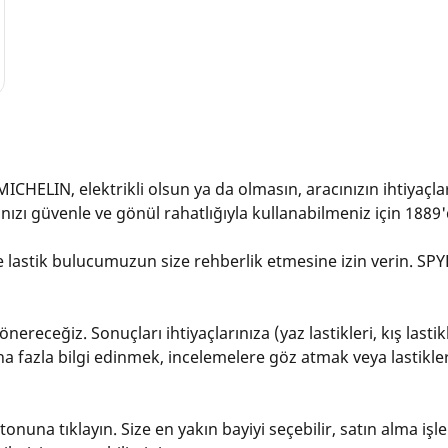
MICHELIN, elektrikli olsun ya da olmasın, aracınızın ihtiyaçla
nızı güvenle ve gönül rahatlığıyla kullanabilmeniz için 1889'd
lastik bulucumuzun size rehberlik etmesine izin verin. SPYKER
nereceğiz. Sonuçları ihtiyaçlarınıza (yaz lastikleri, kış lasti
ha fazla bilgi edinmek, incelemelere göz atmak veya lastikleri 
nuna tıklayın. Size en yakın bayiyi seçebilir, satın alma işl