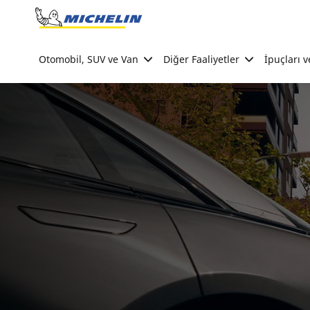
Go to page content
Go to page navigation
Otomobil, SUV ve Van
Diğer Faaliyetler
İpuçları v