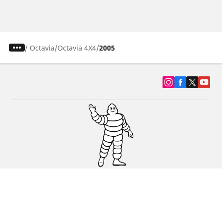
/
Octavia
Octavia 4X4
2005
SUV, kamyonet ve otomobil lastiiği bul
Michelin lastik bayileri