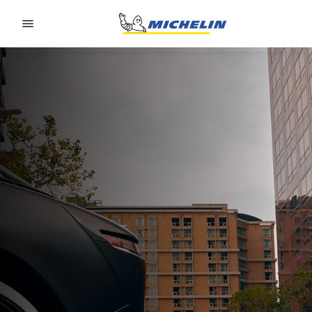
Go to page content
Go to page navigation