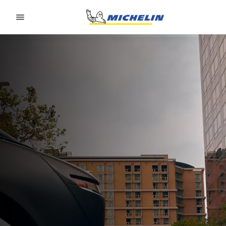
Go to page content
Go to page navigation