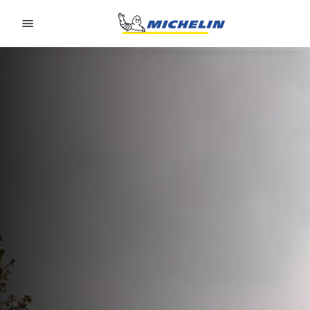
Go to page content
Go to page navigation