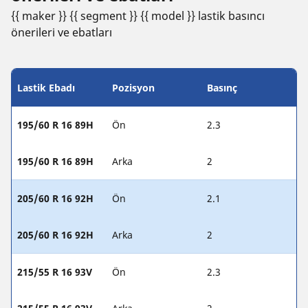
{{ maker }} {{ segment }} {{ model }} lastik basıncı
öneri̇leri̇ ve ebatları
Lastik Ebadı
Pozisyon
Basınç
195/60 R 16 89H
Ön
2.3
195/60 R 16 89H
Arka
2
205/60 R 16 92H
Ön
2.1
205/60 R 16 92H
Arka
2
215/55 R 16 93V
Ön
2.3