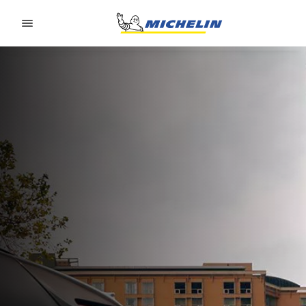
Go to page content
Go to page navigation