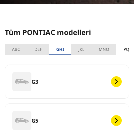
Tüm PONTIAC modelleri
ABC
DEF
GHI
JKL
MNO
PQR
G3
G5