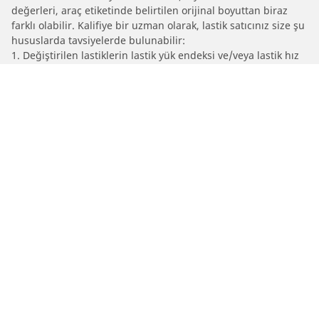
değerleri, araç etiketinde belirtilen orijinal boyuttan biraz
farklı olabilir. Kalifiye bir uzman olarak, lastik satıcınız size şu
hususlarda tavsiyelerde bulunabilir:
1. Değiştirilen lastiklerin lastik yük endeksi ve/veya lastik hız
endeksi değerlerinin orijinal lastiklerden farklı olup
olmadığını size bildirmek.
2. Lastik basıncının önerilen alternatif lastik ebadına göre
ayarlanıp ayarlanmadığını belirlemek
/
Araç markalari
PONTIAC