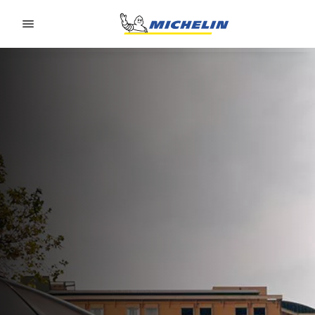
Go to page content
Go to page navigation