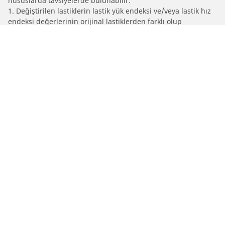
hususlarda tavsiyelerde bulunabilir:
1. Değiştirilen lastiklerin lastik yük endeksi ve/veya lastik hız
endeksi değerlerinin orijinal lastiklerden farklı olup
olmadığını size bildirmek.
2. Lastik basıncının önerilen alternatif lastik ebadına göre
ayarlanıp ayarlanmadığını belirlemek
/
Araç markalari
POLESTAR