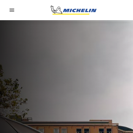
Go to page content
Go to page navigation