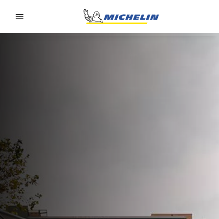
Go to page content
Go to page navigation