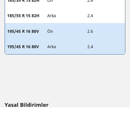
185/55 R 15 82H
Ön
2.6
185/55 R 15 82H
Arka
2.4
195/45 R 16 80V
Ön
2.6
195/45 R 16 80V
Arka
2.4
Yasal Bildirimler
Görüntülenen lastik yük endeksi ve/veya lastik hız endeksi
değerleri, araç etiketinde belirtilen orijinal boyuttan biraz
farklı olabilir. Kalifiye bir uzman olarak, lastik satıcınız size şu