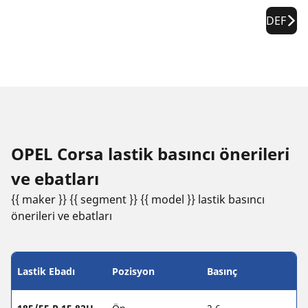
DEF
OPEL Corsa lastik basıncı öneri̇leri̇
ve ebatları
{{ maker }} {{ segment }} {{ model }} lastik basıncı
öneri̇leri̇ ve ebatları
Lastik Ebadı
Pozisyon
Basınç