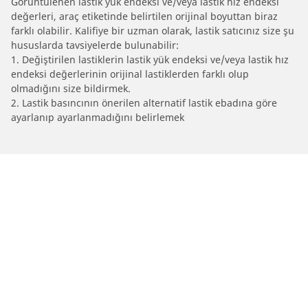
Görüntülenen lastik yük endeksi ve/veya lastik hız endeksi
değerleri, araç etiketinde belirtilen orijinal boyuttan biraz
farklı olabilir. Kalifiye bir uzman olarak, lastik satıcınız size şu
hususlarda tavsiyelerde bulunabilir:
1. Değiştirilen lastiklerin lastik yük endeksi ve/veya lastik hız
endeksi değerlerinin orijinal lastiklerden farklı olup
olmadığını size bildirmek.
2. Lastik basıncının önerilen alternatif lastik ebadına göre
ayarlanıp ayarlanmadığını belirlemek
/
Antara
Antara (4x2)
2013