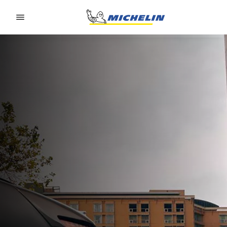
Go to page content
Go to page navigation