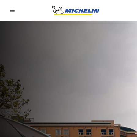
Go to page content
Go to page navigation